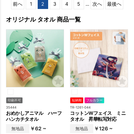
前へ
1
2
3
4
5
...
次へ
最後へ
オリジナル タオル 商品一覧
印刷不可
短納期
フルカラー
35444
TR-1261-044
おめかしアニマル ハーフ
コットンWフェイス ミニ
ハンカチタオル
タオル 昇華転写対応
￥62 ~
￥126 ~
無地品
無地品