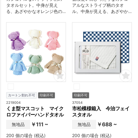
タオルセット。中身が見え
アルなストライプ柄のタオ
る、あざやかなオレンジ色の
ル。中身が見える、あざやか
持ち手付き化粧箱入り。
なオレンジ色の化粧箱入り。
カートン割れ不可
印刷不可
印刷不可
2219004
37054
くま型マスコット マイク
市松模様箱入 今治フェイ
ロファイバーハンドタオル
スタオル
￥111 ~
￥688 ~
無地品
無地品
200 個の場合 (税込)
200 個の場合 (税込)