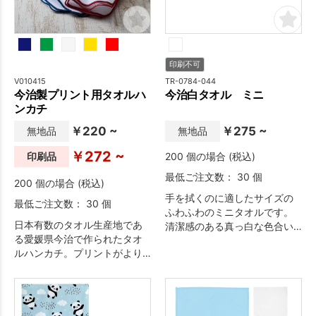
印刷不可
V010415
TR-0784-044
今治製プリント用タオルハ
今治白タオル ミニ
ンカチ
￥220 ~
￥275 ~
無地品
無地品
￥272 ~
印刷品
200 個の場合 (税込)
最低ご注文数： 30 個
200 個の場合 (税込)
手を拭くのに適したサイズの
最低ご注文数： 30 個
ふわふわのミニタオルです。
日本有数のタオル生産地であ
清潔感のある真っ白な色合い
る愛媛県今治で作られたタオ
でワンランク上のギフトにご
ルハンカチ。プリントがより
利用ください。
映えるよう、表面にシャーリ
ング加工を施しています。■
今治製タグ付き(今治ブランド
タグは付きません)