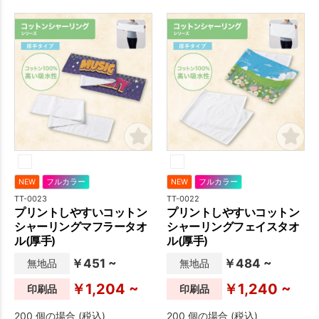
ソコンなど身の回りのものの
す。ハンカチタイプのミニサ
汚れが気になった際にさっと
イズ。
出して気軽に掃除ができま
す。サイズも一般的なハンド
タオルと変わりませんので、
カバンの中に入れて持ち運ん
でも、デスクの引き出しにし
まっておいても邪魔になりま
せん。もちろん名入れ印刷に
も対応しておりますのでオリ
ジナルノベルティとしてご活
用いただくこともできます。
NEW
フルカラー
NEW
フルカラー
TT-0023
TT-0022
プリントしやすいコットン
プリントしやすいコットン
シャーリングマフラータオ
シャーリングフェイスタオ
ル(厚手)
ル(厚手)
￥451 ~
￥484 ~
無地品
無地品
￥1,204 ~
￥1,240 ~
印刷品
印刷品
200 個の場合 (税込)
200 個の場合 (税込)