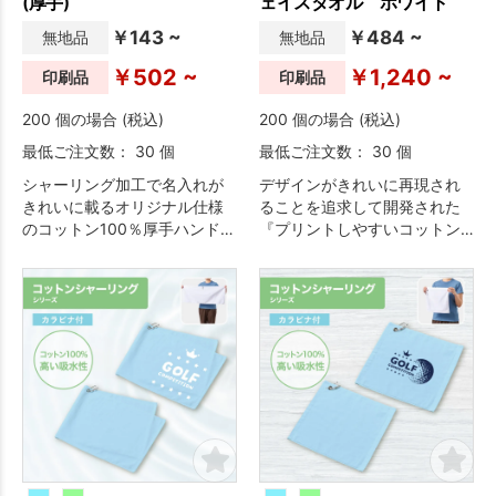
(厚手)
ェイスタオル ホワイト
￥143 ~
￥484 ~
無地品
無地品
￥502 ~
￥1,240 ~
印刷品
印刷品
200 個の場合 (税込)
200 個の場合 (税込)
最低ご注文数： 30 個
最低ご注文数： 30 個
シャーリング加工で名入れが
デザインがきれいに再現され
きれいに載るオリジナル仕様
ることを追求して開発された
のコットン100％厚手ハンドタ
『プリントしやすいコットン
オルです。
シャーリングタオル』シリー
ズに、カラビナ付きのフェイ
スタオルが登場です。