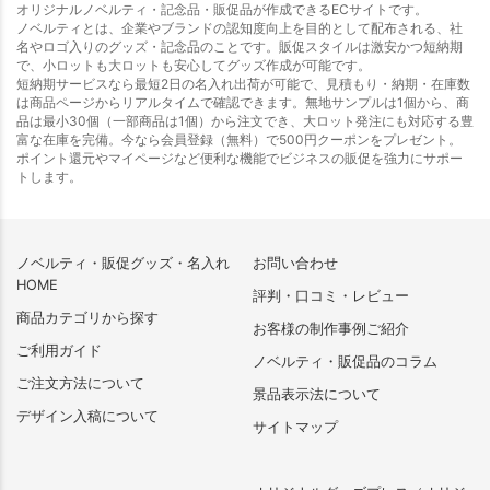
オリジナルノベルティ・記念品・販促品が作成できるECサイトです。
ノベルティとは、企業やブランドの認知度向上を目的として配布される、社
名やロゴ入りのグッズ・記念品のことです。販促スタイルは激安かつ短納期
で、小ロットも大ロットも安心してグッズ作成が可能です。
短納期サービスなら最短2日の名入れ出荷が可能で、見積もり・納期・在庫数
は商品ページからリアルタイムで確認できます。無地サンプルは1個から、商
品は最小30個（一部商品は1個）から注文でき、大ロット発注にも対応する豊
富な在庫を完備。今なら会員登録（無料）で500円クーポンをプレゼント。
ポイント還元やマイページなど便利な機能でビジネスの販促を強力にサポー
トします。
ノベルティ・販促グッズ・名入れ
お問い合わせ
HOME
評判・口コミ・レビュー
商品カテゴリから探す
お客様の制作事例ご紹介
ご利用ガイド
ノベルティ・販促品のコラム
ご注文方法について
景品表示法について
デザイン入稿について
サイトマップ