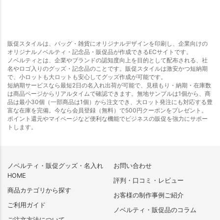
販促スタイルは、バッグ・雑貨にオリジナルデザインを印刷し、企業向けの
オリジナルノベルティ・記念品・販促品が作成できるECサイトです。
ノベルティとは、企業やブランドの認知度向上を目的として配布される、社
名やロゴ入りのグッズ・記念品のことです。販促スタイルは激安かつ短納期
で、小ロットも大ロットも安心してグッズ作成が可能です。
短納期サービスなら最短2日の名入れ出荷が可能で、見積もり・納期・在庫数
は商品ページからリアルタイムで確認できます。無地サンプルは1個から、商
品は最小30個（一部商品は1個）から注文でき、大ロット発注にも対応する豊
富な在庫を完備。今なら会員登録（無料）で500円クーポンをプレゼント。
ポイント還元やマイページなど便利な機能でビジネスの販促を強力にサポー
トします。
ノベルティ・販促グッズ・名入れ
お問い合わせ
HOME
評判・口コミ・レビュー
商品カテゴリから探す
お客様の制作事例ご紹介
ご利用ガイド
ノベルティ・販促品のコラム
ご注文方法について