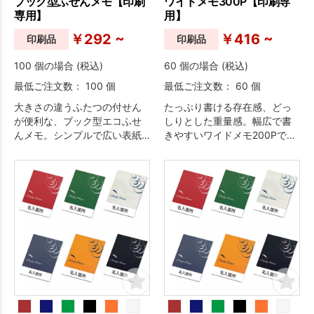
ブック型ふせんメモ【印刷
ワイドメモ300P【印刷専
専用】
用】
￥292 ~
￥416 ~
印刷品
印刷品
100 個の場合 (税込)
60 個の場合 (税込)
最低ご注文数： 100 個
最低ご注文数： 60 個
大きさの違うふたつの付せん
たっぷり書ける存在感、どっ
が便利な、ブック型エコふせ
しりとした重量感。幅広で書
んメモ。シンプルで広い表紙
きやすいワイドメモ200Pで
なので、デザインが映えるこ
す。メモ用紙本文もデザイン
と間違いなし。
自由で、使っていただくたび
に会社のPRもばっちりです。