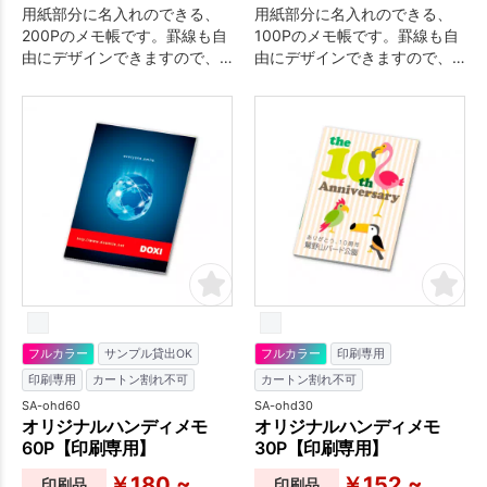
用紙部分に名入れのできる、
用紙部分に名入れのできる、
200Pのメモ帳です。罫線も自
100Pのメモ帳です。罫線も自
由にデザインできますので、
由にデザインできますので、
デザインの幅が広がります！
デザインの幅が広がります！
カスタマイズは別途お見積り
カスタマイズは別途お見積り
いたしますので、お気軽にご
いたしますので、お気軽にご
相談ください。
相談ください。
フルカラー
サンプル貸出OK
フルカラー
印刷専用
印刷専用
カートン割れ不可
カートン割れ不可
SA-ohd60
SA-ohd30
オリジナルハンディメモ
オリジナルハンディメモ
60P【印刷専用】
30P【印刷専用】
￥180 ~
￥152 ~
印刷品
印刷品