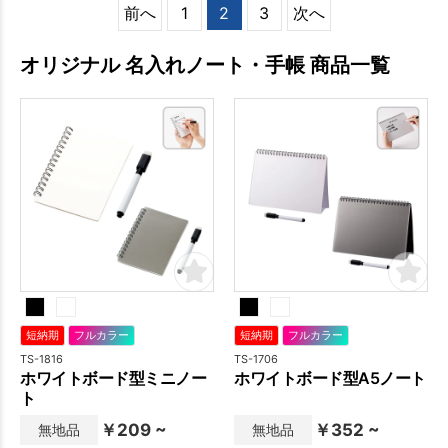
前へ
1
2
3
次へ
オリジナル 名入れノート・手帳 商品一覧
短納期
フルカラー
短納期
フルカラー
TS-1816
TS-1706
ホワイトボード型ミニノー
ホワイトボード型A5ノート
ト
￥209 ~
￥352 ~
無地品
無地品