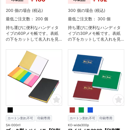
200 個の場合 (税込)
300 個の場合 (税込)
最低ご注文数： 200 個
最低ご注文数： 300 個
持ち運びに便利なハンディタ
持ち運びに便利なハンディタ
イプの60Pメモ帳です。表紙
イプの30Pメモ帳です。表紙
の下をカットして名入れを見
の下をカットして名入れを見
せることができます。もちろ
せることができます。もちろ
ん、本文の罫線もデザイン自
ん、本文の罫線もデザイン自
由です。
由です。
カートン割れ不可
印刷専用
カートン割れ不可
印刷専用
SA-000n1
KO-wide300p