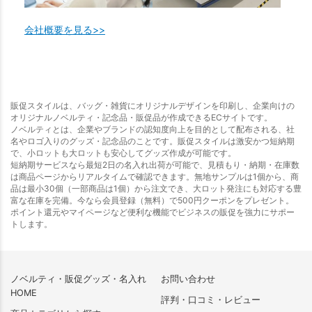
会社概要を見る>>
販促スタイルは、バッグ・雑貨にオリジナルデザインを印刷し、企業向けの
オリジナルノベルティ・記念品・販促品が作成できるECサイトです。
ノベルティとは、企業やブランドの認知度向上を目的として配布される、社
名やロゴ入りのグッズ・記念品のことです。販促スタイルは激安かつ短納期
で、小ロットも大ロットも安心してグッズ作成が可能です。
短納期サービスなら最短2日の名入れ出荷が可能で、見積もり・納期・在庫数
は商品ページからリアルタイムで確認できます。無地サンプルは1個から、商
品は最小30個（一部商品は1個）から注文でき、大ロット発注にも対応する豊
富な在庫を完備。今なら会員登録（無料）で500円クーポンをプレゼント。
ポイント還元やマイページなど便利な機能でビジネスの販促を強力にサポー
トします。
ノベルティ・販促グッズ・名入れ
お問い合わせ
HOME
評判・口コミ・レビュー