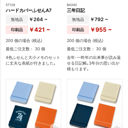
ST128
BA340
ハードカバーふせんA7
三年日記
￥264 ~
￥792 ~
無地品
無地品
￥421 ~
￥955 ~
印刷品
印刷品
200 個の場合 (税込)
200 個の場合 (税込)
最低ご注文数： 30 個
最低ご注文数： 30 個
4色ふせんと大小メモのセット
去年･一昨年の出来事が読み返
に丈夫な表紙が付きました｡
せる日記帳｡3年分の思い出が
積もります｡