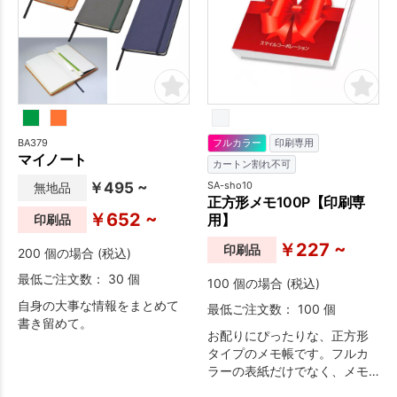
BA379
フルカラー
印刷専用
マイノート
カートン割れ不可
￥495 ~
SA-sho10
無地品
正方形メモ100P【印刷専
￥652 ~
用】
印刷品
￥227 ~
印刷品
200 個の場合 (税込)
最低ご注文数： 30 個
100 個の場合 (税込)
自身の大事な情報をまとめて
最低ご注文数： 100 個
書き留めて。
お配りにぴったりな、正方形
タイプのメモ帳です。フルカ
ラーの表紙だけでなく、メモ
用紙本文も自由にデザインす