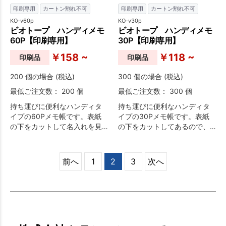
印刷専用
カートン割れ不可
印刷専用
カートン割れ不可
KO-v60p
KO-v30p
ビオトープ ハンディメモ
ビオトープ ハンディメモ
60P【印刷専用】
30P【印刷専用】
￥158 ~
￥118 ~
印刷品
印刷品
200 個の場合 (税込)
300 個の場合 (税込)
最低ご注文数： 200 個
最低ご注文数： 300 個
持ち運びに便利なハンディタ
持ち運びに便利なハンディタ
イプの60Pメモ帳です。表紙
イプの30Pメモ帳です。表紙
の下をカットして名入れを見
の下をカットしてあるので、
せることができます。もちろ
本文下段の名入れをそのまま
ん、本文の罫線もデザイン自
見せることができます。本文
由です。
の罫線もデザイン自由です。
前へ
1
2
3
次へ