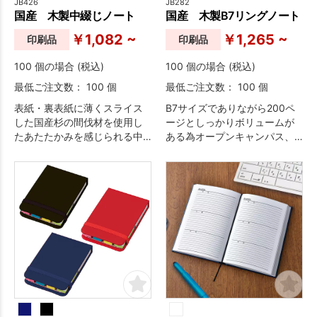
JB426
JB282
国産 木製中綴じノート
国産 木製B7リングノート
￥1,082 ~
￥1,265 ~
印刷品
印刷品
100 個の場合 (税込)
100 個の場合 (税込)
最低ご注文数： 100 個
最低ご注文数： 100 個
表紙・裏表紙に薄くスライス
B7サイズでありながら200ペ
した国産杉の間伐材を使用し
ージとしっかりボリュームが
たあたたかみを感じられる中
ある為オープンキャンパス、
綴じタイプのノート。
展示会、セミナー等で配布す
るノベルティとしてオススメ
のリングノート。