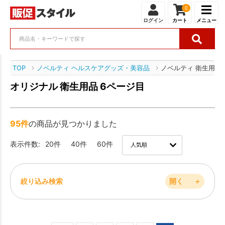
0
ログイン
カート
メニュー
TOP
ノベルティ ヘルスケアグッズ・美容品
ノベルティ 衛生用品
オリジナル 衛生用品 6ページ目
95件
の商品が見つかりました
表示件数:
20件
40件
60件
絞り込み検索
開く
＋