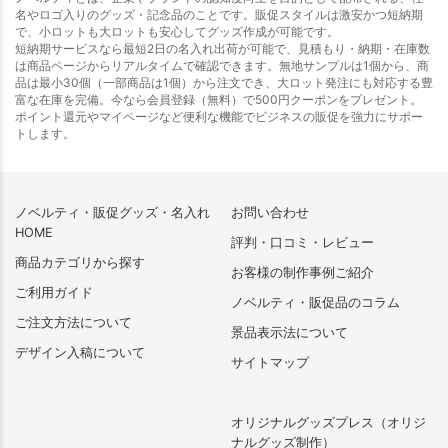
名やロゴ入りのグッズ・記念品のことです。販促スタイルは激安かつ短納期
で、小ロットも大ロットも安心してグッズ作成が可能です。
短納期サービスなら最短2日の名入れ出荷が可能で、見積もり・納期・在庫数
は商品ページからリアルタイムで確認できます。無地サンプルは1個から、商
品は最小30個（一部商品は1個）から注文でき、大ロット発注にも対応する豊
富な在庫を完備。今なら会員登録（無料）で500円クーポンをプレゼント。
ポイント還元やマイページなど便利な機能でビジネスの販促を強力にサポー
トします。
ノベルティ・販促グッズ・名入れ
お問い合わせ
HOME
評判・口コミ・レビュー
商品カテゴリから探す
お客様の制作事例ご紹介
ご利用ガイド
ノベルティ・販促品のコラム
ご注文方法について
景品表示法について
デザイン入稿について
サイトマップ
オリジナルグッズプレス（オリジ
ナルグッズ制作）