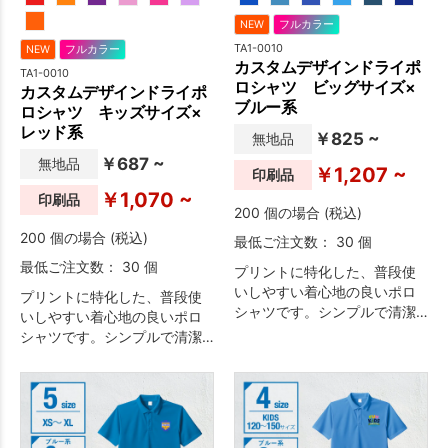
NEW
フルカラー
TA1-0010
NEW
フルカラー
カスタムデザインドライポ
TA1-0010
ロシャツ ビッグサイズ×
カスタムデザインドライポ
ブルー系
ロシャツ キッズサイズ×
レッド系
￥825 ~
無地品
￥687 ~
無地品
￥1,207 ~
印刷品
￥1,070 ~
印刷品
200 個の場合 (税込)
200 個の場合 (税込)
最低ご注文数： 30 個
最低ご注文数： 30 個
プリントに特化した、普段使
いしやすい着心地の良いポロ
プリントに特化した、普段使
シャツです。シンプルで清潔
いしやすい着心地の良いポロ
感のあるデザインのため、イ
シャツです。シンプルで清潔
ベント・物販・ユニフォーム
感のあるデザインのため、イ
など幅広い用途におすすめで
ベント・物販・ユニフォーム
す。
など幅広い用途におすすめで
す。