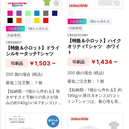
フルカラー
1個から作れる
印刷専用
フルカラー
1個から作れる
CB500101WH
印刷専用
【特急＆小ロット】ハイク
CB508801
オリティTシャツ ホワイ
【特急＆小ロット】ドライ
ト
シルキータッチTシャツ
￥1,434 ~
印刷品
￥1,503 ~
印刷品
200 個の場合 (税込)
200 個の場合 (税込)
最低ご注文数： 1 個
最低ご注文数： 1 個
【短納期・1個から作れる】約
【短納期・1個から作れる】乾
190g/㎡厚(5.6オンス)のコッ
きやすさと手触りの良さが強
トンTシャツは、着心地も良く
みの約140g/㎡(4.7オンス)ド
1枚で着ても様になるカジュア
ライシルキータッチTシャツで
ルファッションのスタンダー
す。
ドです。