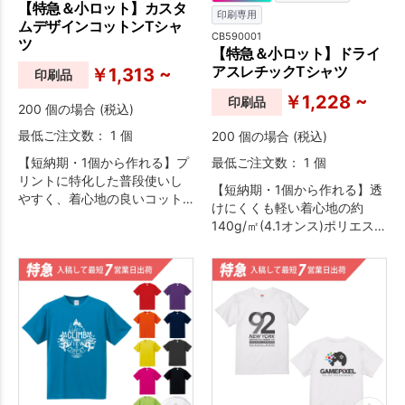
【特急＆小ロット】カスタ
印刷専用
ムデザインコットンTシャ
CB590001
ツ
【特急＆小ロット】ドライ
アスレチックTシャツ
￥1,313 ~
印刷品
￥1,228 ~
印刷品
200 個の場合 (税込)
最低ご注文数： 1 個
200 個の場合 (税込)
【短納期・1個から作れる】プ
最低ご注文数： 1 個
リントに特化した普段使いし
【短納期・1個から作れる】透
やすく、着心地の良いコット
けにくくも軽い着心地の約
ンTシャツです。
140g/㎡(4.1オンス)ポリエステ
ル生地を使用したドライTシャ
ツ。