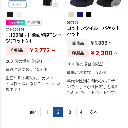
967501
フルカラー
印刷専用
コットンツイル バケット
TA1-0003FG
ハット
【100個～】全面印刷Tシャ
ツ(コットン)
￥1,336 ~
無地品
￥2,772 ~
印刷品
￥2,300 ~
印刷品
200 個の場合 (税込)
200 個の場合 (税込)
最低ご注文数： 100 個
最低ご注文数： 30 個
全面印刷が可能な、カスタマ
年代や性別を問わないデザイ
イズ性の高い別注Tシャツの登
ンで、しっかり日差しも遮断
場です！
できるバケットハットです。
前へ
1
2
3
4
次へ