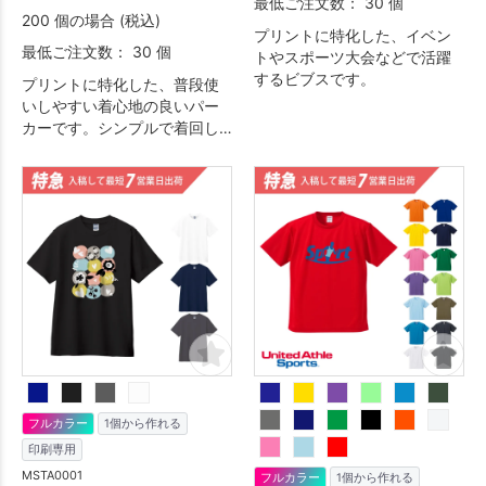
最低ご注文数： 30 個
200 個の場合 (税込)
プリントに特化した、イベン
最低ご注文数： 30 個
トやスポーツ大会などで活躍
するビブスです。
プリントに特化した、普段使
いしやすい着心地の良いパー
カーです。シンプルで着回し
やすいデザインのため、イベ
ント・物販・ユニフォームな
ど幅広い用途におすすめで
す。
フルカラー
1個から作れる
印刷専用
MSTA0001
フルカラー
1個から作れる