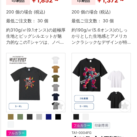
￥1,852 ~
￥1,372 ~
印刷品
印刷品
200 個の場合 (税込)
200 個の場合 (税込)
最低ご注文数： 30 個
最低ご注文数： 30 個
約310g/㎡(9.1オンス)の超極厚
約190g/㎡(5.6オンス)のしっ
生地とビッグシルエットが魅
かりとした生地感とアメリカ
力的なこのTシャツは、ノベル
ンクラシックなデザインが特
ティに留まらないしっかりし
徴の一枚でさまになるTシャツ
た作りで安心。
です。
フルカラー
印刷専用
TA1-0004FG
フルカラー