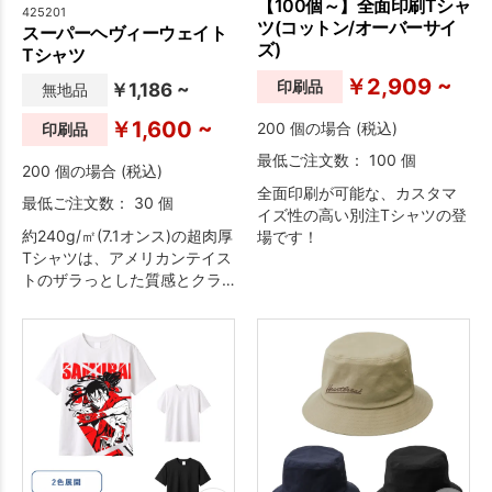
【100個～】全面印刷Tシャ
425201
ツ(コットン/オーバーサイ
スーパーヘヴィーウェイト
ズ)
Tシャツ
￥2,909 ~
印刷品
￥1,186 ~
無地品
￥1,600 ~
200 個の場合 (税込)
印刷品
最低ご注文数： 100 個
200 個の場合 (税込)
全面印刷が可能な、カスタマ
最低ご注文数： 30 個
イズ性の高い別注Tシャツの登
約240g/㎡(7.1オンス)の超肉厚
場です！
Tシャツは、アメリカンテイス
トのザラっとした質感とクラ
シカルなデザインで清潔感の
あるデザインが特徴。