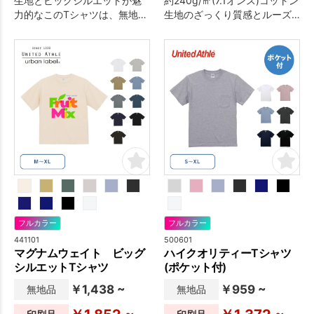
生地とビッグシルエットが魅
約240g/㎡(7.1オンス)コットン
力的なこのTシャツは、無地で
生地のざっくり質感とルーズ
着ても映えるしっかりした作
なシルエットが魅力のTシャツ
りが特徴。
は、若～中年層に向けたノベ
ルティにおすすめ。
フルカラー
フルカラー
441101
500601
マグナムウェイト ビッグ
ハイクオリティーTシャツ
シルエットTシャツ
(ポケット付)
￥1,438 ~
￥959 ~
無地品
無地品