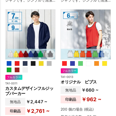
シャツです。シンプルで清潔
シャツです。シンプルで清潔
感のあるデザインのため、イ
感のあるデザインのため、イ
ベント・物販・ユニフォーム
ベント・物販・ユニフォーム
など幅広い用途におすすめで
など幅広い用途におすすめで
す。
す。
フルカラー
TA1-0013
フルカラー
オリジナル ビブス
TA1-0011
カスタムデザインフルジッ
￥660 ~
無地品
プパーカー
￥962 ~
印刷品
￥2,447 ~
無地品
200 個の場合 (税込)
￥2,761 ~
印刷品