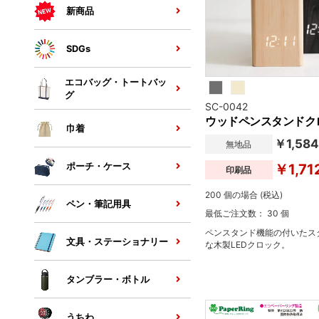
新商品
SDGs
エコバッグ・トートバッ
グ
SC-0042
ウッドペンスタンドク
巾着
￥1,584
無地品
ポーチ・ケース
￥1,71
印刷品
200 個の場合 (税込)
ペン・筆記用具
最低ご注文数： 30 個
ペンスタンド機能の付いたス
文具・ステーショナリー
な木製LEDクロック。
タンブラー・ボトル
うちわ