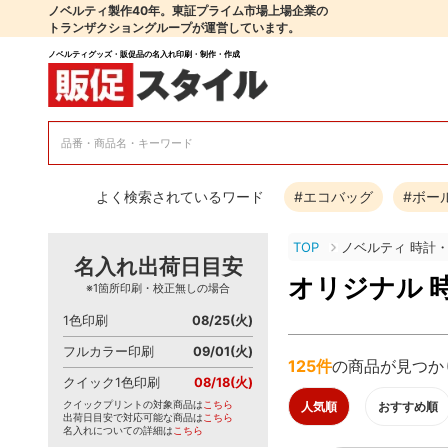
ノベルティ製作40年。東証プライム市場上場企業の
トランザクショングループが運営しています。
ノベルティグッズ・販促品の名入れ印刷・制作・作成
よく検索されているワード
#エコバッグ
#ボー
TOP
ノベルティ 時計
名入れ出荷日目安
オリジナル 
※1箇所印刷・校正無しの場合
1色印刷
08/25(火)
フルカラー印刷
09/01(火)
125件
の商品が見つか
クイック1色印刷
08/18(火)
クイックプリントの対象商品は
こちら
人気順
おすすめ順
出荷日目安で対応可能な商品は
こちら
名入れについての詳細は
こちら