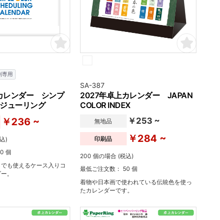
刷専用
SA-387
上カレンダー シンプ
2027年卓上カレンダー JAPAN
ジューリング
COLOR INDEX
￥236 ~
￥253 ~
無地品
￥284 ~
印刷品
込)
0 個
200 個の場合 (税込)
らでも使えるケース入りコ
最低ご注文数： 50 個
ダー。
着物や日本画で使われている伝統色を使っ
たカレンダーです。