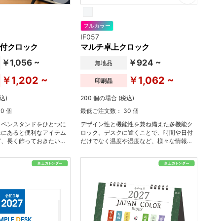
フルカラー
IF057
付クロック
マルチ卓上クロック
￥1,056 ~
￥924 ~
無地品
￥1,202 ~
￥1,062 ~
印刷品
込)
200 個の場合 (税込)
0 個
最低ご注文数： 30 個
とペンスタンドをひとつに
デザイン性と機能性を兼ね備えた多機能ク
上にあると便利なアイテム
ロック。デスクに置くことで、時間や日付
ど、長く飾っておきたいも
だけでなく温度や湿度など、様々な情報を
ひとめでご覧いただくことができます。