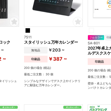
7511
フルカラー
印
ロック
スタイリッシュ万年カレンダー
SA-801
2027年卓
 ~
￥203 ~
無地品
ルデスクスケ
2 ~
￥387 ~
印刷品
印刷品
200 個の場合 (税込)
200 個の場合 (税
最低ご注文数： 30 個
最低ご注文数： 5
タイリッシュ
シンプルなデザインでデスク上やインテリ
壁掛・卓上どち
アに馴染む万年カレンダー。
ンパクトカレン