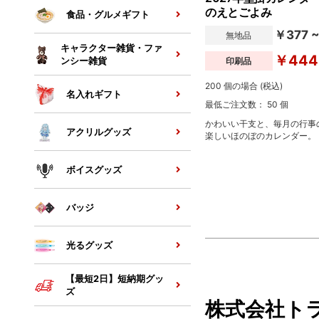
のえとごよみ
食品・グルメギフト
￥377 
無地品
キャラクター雑貨・ファ
￥444
印刷品
ンシー雑貨
200 個の場合 (税込)
名入れギフト
最低ご注文数： 50 個
かわいい干支と、毎月の行事
アクリルグッズ
楽しいほのぼのカレンダー。
ボイスグッズ
バッジ
光るグッズ
【最短2日】短納期グッ
ズ
株式会社ト