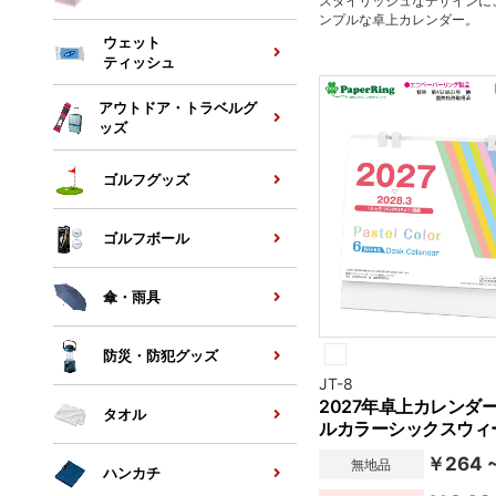
スタイリッシュなデザインに
ンプルな卓上カレンダー。
ウェット
ティッシュ
アウトドア・トラベルグ
ッズ
ゴルフグッズ
ゴルフボール
傘・雨具
防災・防犯グッズ
JT-8
2027年卓上カレンダ
タオル
ルカラーシックスウィ
￥264 
無地品
ハンカチ