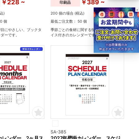
￥228 ~
￥389 ~
印刷品
×
込)
200 個の場合 (税込)
0 個
最低ご注文数： 50 個
が目にやさしい、ブックタ
季節ごとの食材に関する情報と健康アドバ
ンダーです。
イス付きのカレンダーです。
SA-385
掛カレンダー 2ヶ月ス
2027年壁掛カレンダー スケジ