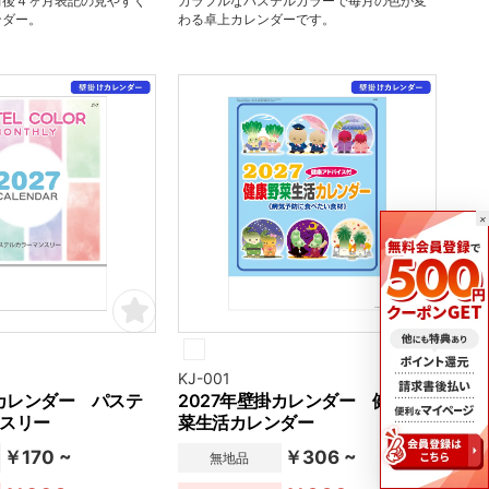
前後４ヶ月表記の見やすく
カラフルなパステルカラーで毎月の色が変
ンダー。
わる卓上カレンダーです。
×
KJ-001
掛カレンダー パステ
2027年壁掛カレンダー 健康野
スリー
菜生活カレンダー
￥170 ~
￥306 ~
無地品