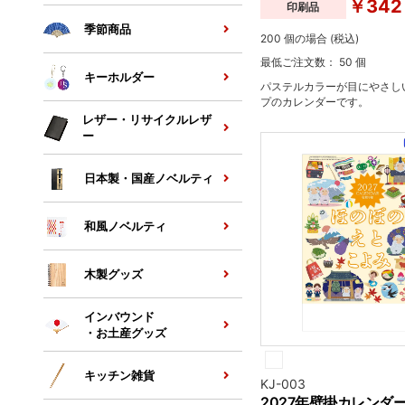
￥342
印刷品
季節商品
200 個の場合 (税込)
最低ご注文数： 50 個
キーホルダー
パステルカラーが目にやさし
プのカレンダーです。
レザー・リサイクルレザ
ー
日本製・国産ノベルティ
和風ノベルティ
木製グッズ
インバウンド
・お土産グッズ
キッチン雑貨
KJ-003
2027年壁掛カレンダ