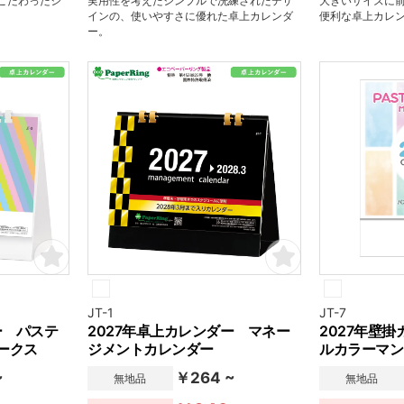
こだわったシ
実用性を考えたシンプルで洗練されたデザ
大きいサイズに
インの、使いやすさに優れた卓上カレンダ
便利な卓上カレ
ー。
JT-1
JT-7
ー パステ
2027年卓上カレンダー マネー
2027年壁
ークス
ジメントカレンダー
ルカラーマン
~
￥264 ~
無地品
無地品