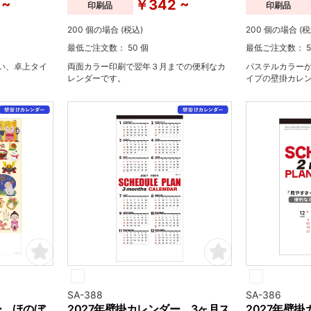
 ~
￥342 ~
印刷品
印刷品
200 個の場合 (税込)
200 個の場合 (税
最低ご注文数： 50 個
最低ご注文数： 5
い、卓上タイ
両面カラー印刷で翌年３月までの便利なカ
パステルカラー
レンダーです。
イプの壁掛カレ
SA-388
SA-386
ー ほのぼ
2027年壁掛カレンダー 3ヶ月ス
2027年壁