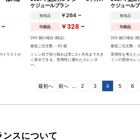
ケジュールプラン
ケジュールプ
~
￥264 ~
無地品
無地品
 ~
￥328 ~
印刷品
印刷品
200 個の場合 (税込)
200 個の場合 (税
最低ご注文数： 50 個
最低ご注文数： 5
のイラストが
ミシン目で切り取れば常に2ヶ月先まで大き
実用性を考えた
く表示できる、実用性に優れたカレンダ
インの壁掛カレ
ー。
最初へ
前へ
...
2
3
4
5
6
ランスについて