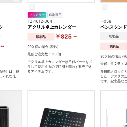
フルカラー
印刷専用
TZ-1012-004
IF058
ク
アクリル卓上カレンダー
ペンスタンド
~
￥825 ~
無地品
印刷品
 ~
印刷品
200 個の場合 (税込)
最低ご注文数： 30 個
200 個の場合 (税
アクリル卓上カレンダーは日付パーツをズ
最低ご注文数： 3
ラして使用するので時期を問わず販売でき
る時計は、鏡
るアイテムです。
多機能クロック
しゃれな仕
した、デスクの
です。記念品な
のにおすすめ。