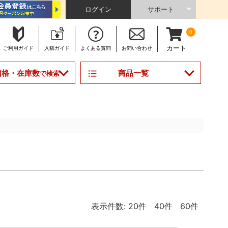
ログイン
サポート
0
カート
ご利用
ガイド
入稿
ガイド
よくある
質問
お問い合わせ
商品一覧
価格・在庫数
で検索
表示件数:
20件
40件
60件