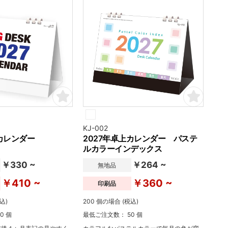
KJ-002
上カレンダー
2027年卓上カレンダー パステ
ルカラーインデックス
￥330 ~
￥264 ~
無地品
￥410 ~
￥360 ~
印刷品
込)
200 個の場合 (税込)
0 個
最低ご注文数： 50 個