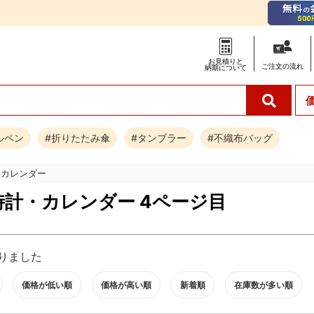
お見積りと
ご注文の
流れ
納期について
ルペン
#折りたたみ傘
#タンブラー
#不織布バッグ
・カレンダー
時計・カレンダー 4ページ目
りました
価格が低い順
価格が高い順
新着順
在庫数が多い順