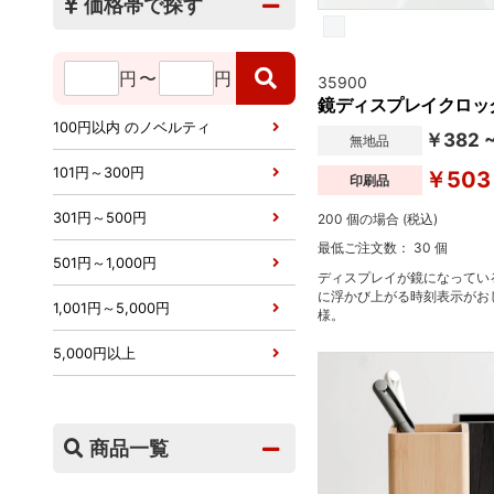
価格帯で探す
円
〜
円
35900
鏡ディスプレイクロッ
100円以内 のノベルティ
￥382 
無地品
101円～300円
￥503
印刷品
301円～500円
200 個の場合 (税込)
最低ご注文数： 30 個
501円～1,000円
ディスプレイが鏡になってい
に浮かび上がる時刻表示がお
1,001円～5,000円
様。
5,000円以上
商品一覧