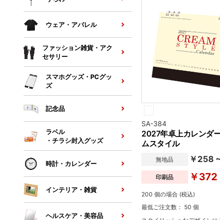
ウェア・アパレル
ファッション雑貨・アク
セサリー
スマホグッズ・PCグッ
ズ
記念品
SA-384
ラベル
2027年卓上カレンダ
・チラシ封入グッズ
ムスタイル
￥258 
無地品
時計・カレンダー
￥372
印刷品
インテリア・雑貨
200 個の場合 (税込)
最低ご注文数： 50 個
ヘルスケア・美容品