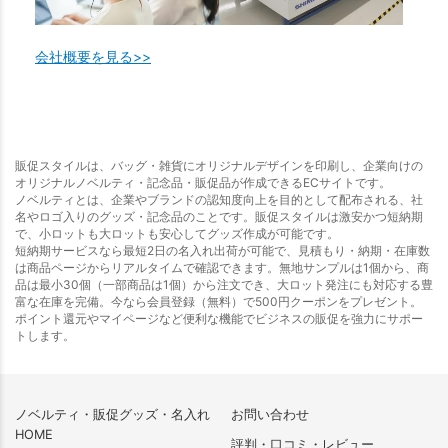
会社概要を見る>>
販促スタイルは、バッグ・雑貨にオリジナルデザインを印刷し、企業向けの
オリジナルノベルティ・記念品・販促品が作成できるECサイトです。
ノベルティとは、企業やブランドの認知度向上を目的として配布される、社
名やロゴ入りのグッズ・記念品のことです。販促スタイルは激安かつ短納期
で、小ロットも大ロットも安心してグッズ作成が可能です。
短納期サービスなら最短2日の名入れ出荷が可能で、見積もり・納期・在庫数
は商品ページからリアルタイムで確認できます。無地サンプルは1個から、商
品は最小30個（一部商品は1個）から注文でき、大ロット発注にも対応する豊
富な在庫を完備。今なら会員登録（無料）で500円クーポンをプレゼント。
ポイント還元やマイページなど便利な機能でビジネスの販促を強力にサポー
トします。
ノベルティ・販促グッズ・名入れ
お問い合わせ
HOME
評判・口コミ・レビュー