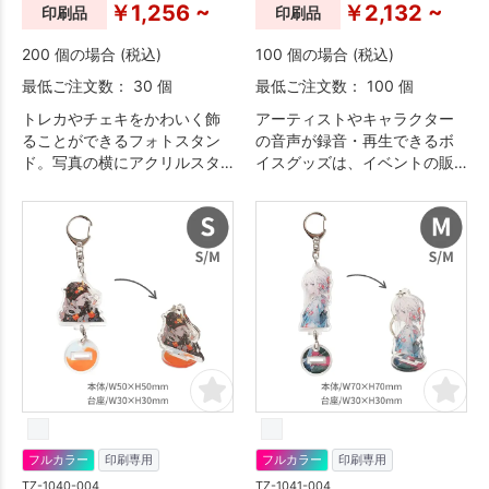
￥1,256 ~
￥2,132 ~
印刷品
印刷品
200 個の場合 (税込)
100 個の場合 (税込)
最低ご注文数： 30 個
最低ご注文数： 100 個
トレカやチェキをかわいく飾
アーティストやキャラクター
ることができるフォトスタン
の音声が録音・再生できるボ
ド。写真の横にアクリルスタ
イスグッズは、イベントの販
ンドが立っており、トレカと
売品やオフィシャルグッズと
並べて写真を撮ることができ
してオススメです。
ます。
フルカラー
印刷専用
フルカラー
印刷専用
TZ-1040-004
TZ-1041-004