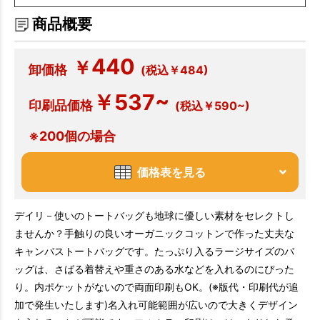
商品概要
440
￥
卸価格
(税込￥484)
￥537~
印刷品価格
(税込￥590~)
※200個の場合
価格表を見る
デイリ－使いのトートバッグも地球に優しい素材をセレクトし
ませんか？手触りの良いオーガニックコットンで作った丈夫な
キャンバストートバッグです。たっぷり入るラージサイズのバ
ッグは、さばる着替えや重さのある水などを入れるのにぴった
り。内ポケットがないので両面印刷もOK。(※版代・印刷代が追
加で発生いたします)名入れ可能範囲が広いので大きくデザイン