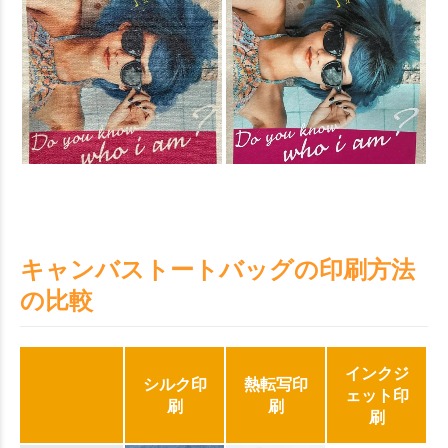
キャンバストートバッグの印刷方法
の比較
インクジ
シルク印
熱転写印
ェット印
刷
刷
刷