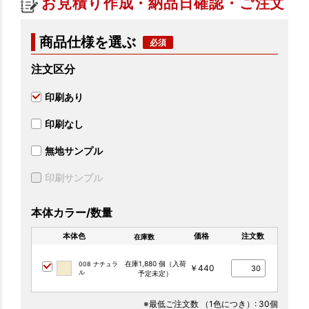
お見積り作成・納品日確認・ご注文
商品仕様を選ぶ
注文区分
印刷あり
印刷なし
無地サンプル
印刷サンプル
本体カラー/数量
本体色
価格
注文数
在庫数
在庫1,880 個（入荷
008 ナチュラ
￥440
ル
予定未定）
※最低ご注文数
（1色につき）
: 30個