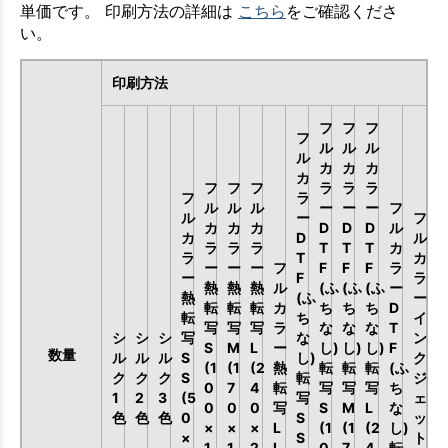
単価です。 印刷方法の詳細は
こちら
をご確認くださ
い。
印刷方法
フ
フ
フ
フ
ル
ル
ル
ル
カ
カ
カ
カ
フ
フ
フ
ラ
ラ
ラ
フ
ラ
ル
ル
ル
ー
ー
ー
フ
ル
ー
フ
カ
カ
カ
D
D
D
ル
カ
D
ル
ラ
ラ
ラ
T
T
T
カ
ラ
T
カ
ー
ー
ー
フ
F
F
F
ラ
ー
F
ラ
熱
熱
熱
ル
(ふ
(ふ
(ふ
ー
熱
(ふ
ー
転
転
転
カ
ち
ち
ち
D
転
ち
イ
写
写
写
ラ
な
な
な
T
シ
シ
シ
写
な
ン
S
M
L
ー
し)
し)
し)
F
数量
ル
ル
ル
S
し)
ク
(1
(1
(2
熱
転
転
転
(ふ
ク
ク
ク
S
転
ジ
0
7
4
転
写
写
写
ち
1
2
3
(5
写
ェ
0
0
0
写
S
M
L
な
色
色
色
0
S
ッ
×
×
×
L
(1
(1
(2
し)
×
S
ト
1
1
2
L
0
7
4
転