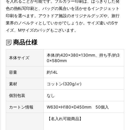
を入れることが可能です。フルカラー印刷は、はっきりした発
色の熱転写印刷と、バッグの風合いを活かせるインクジェット
印刷を選べます。アウトドア施設のオリジナルグッズや、旅行
業界のノベルティとしていかがでしょうか。サイズ違いのSサ
イズ、Mサイズのバッグもございます。
商品仕様
本体/約420×380×130mm、持ち手/約3
本体サイズ
0×580mm
容量
約14L
素材
コットン(320g/㎡)
個別包装
なし
カートン情報
W630×H180×D450mm 50個入
【名入れ可能商品】