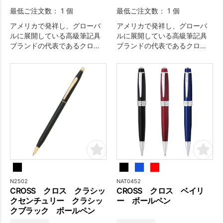
最低ご注文数： 1 個
最低ご注文数： 1 個
アメリカで発祥し、グローバ
アメリカで発祥し、グローバ
ルに展開している高級筆記具
ルに展開している高級筆記具
ブランドの代表であるクロ
ブランドの代表であるクロ
ス。1946年、創業100周年を
ス。1946年、創業100周年を
記念して発売された当時から
記念して発売された当時から
変わらぬシルエットのクラシ
変わらぬシルエットのクラシ
ックセンチュリー。ボディの
ックセンチュリー。ボディの
直径は鉛筆と同じ約7.5mmで
直径は鉛筆と同じ約7.5mmで
ブランドのトレードマークで
ブランドのトレードマークで
ある円錐形のキャップトップ
ある円錐形のキャップトップ
「コニカルトップ」もこのモ
「コニカルトップ」もこのモ
デルで定着し、これぞクロス
デルで定着し、これぞクロス
と言える商品となっておりま
と言える商品となっておりま
す。
す。
N2502
NAT0452
CROSS クロス クラシッ
CROSS クロス ベイリ
クセンチュリー クラシッ
ー ボールペン
クブラック ボールペン