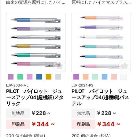
由来の資源を原料にしたバイ
原料にしたバイオマスプラス
オマスプラスチックを使用し
チックを使用している商品で
ている商品です。
す。
LJP-20S4-ML
LJP-20S4-PS
PILOT パイロット ジュ
PILOT パイロット ジュ
ースアップ04(超極細)メタ
ースアップ04(超極細)パス
リック
テル
￥228 ~
￥228 ~
無地品
無地品
￥344 ~
￥344 ~
印刷品
印刷品
200 個の場合 (税込)
200 個の場合 (税込)