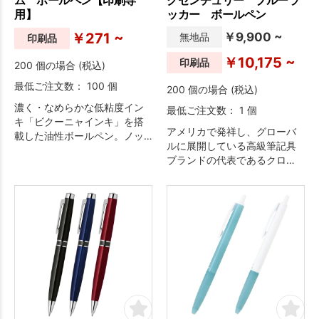
用】
ッカー ボールペン
￥271 ~
￥9,900 ~
無地品
印刷品
￥10,175 ~
印刷品
200 個の場合 (税込)
最低ご注文数： 100 個
200 個の場合 (税込)
濃く・なめらかな低粘度イン
最低ご注文数： 1 個
キ「ビクーニャインキ」を搭
アメリカで発祥し、グローバ
載した油性ボールペン。ノッ
ルに展開している高級筆記具
ク時の操作音を低減した「静
ブランドの代表であるクロ
音設計」に加え、革調ロング
ス。
グリップで手にしっとりフィ
ットします。デザイン性にも
優れており、使う人はもちろ
ん、周りの人や環境にも馴染
むよう配慮し設計したボール
ペンです。