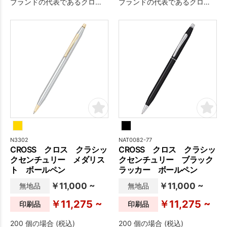
ブランドの代表であるクロ
ブランドの代表であるクロ
ス。 「クラシックセンチュリ
ス。 1946年、創業100周年を
ー」のデザインを受け継ぎな
記念して発売された当時から
がらも、ひと回り太いボディ
変わらぬシルエットのクラシ
となっており、よりラグジュ
ックセンチュリー。 こちらの
アリーな仕様の後継モデルの
「ブラッシュトシリーズ」は
「センチュリーⅡ」は、サイズ
緻密なダイヤモンド柄が彫刻
と重量バランスの良い中軸ボ
され、高級感溢れる仕様にな
ディで世代や性別を問わずご
っており、落ち着いた色味で
使用いただけます。
性別を問わずご使用いただけ
ます。
N3302
NAT0082-77
CROSS クロス クラシッ
CROSS クロス クラシッ
クセンチュリー メダリス
クセンチュリー ブラック
ト ボールペン
ラッカー ボールペン
￥11,000 ~
￥11,000 ~
無地品
無地品
￥11,275 ~
￥11,275 ~
印刷品
印刷品
200 個の場合 (税込)
200 個の場合 (税込)