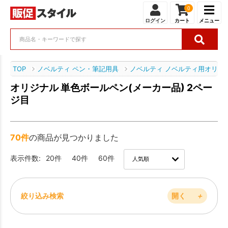
0
ログイン
カート
メニュー
TOP
ノベルティ ペン・筆記用具
ノベルティ ノベルティ用オリジ
オリジナル 単色ボールペン(メーカー品) 2ペー
ジ目
70件
の商品が見つかりました
表示件数:
20件
40件
60件
絞り込み検索
開く
＋