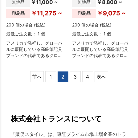
￥11,000 ~
￥8,800 ~
無地品
無地品
￥11,275 ~
￥9,075 ~
印刷品
印刷品
200 個の場合 (税込)
200 個の場合 (税込)
最低ご注文数： 1 個
最低ご注文数： 1 個
アメリカで発祥し、グローバ
アメリカで発祥し、グローバ
ルに展開している高級筆記具
ルに展開している高級筆記具
ブランドの代表であるクロ
ブランドの代表であるクロ
ス。1946年、創業100周年を
ス。高級筆記具の伝統的なス
記念して発売された当時から
タイルを踏襲した「ベイリ
変わらぬシルエットのクラシ
ー」は重厚感ある太軸タイプ
前へ
1
2
3
4
次へ
ックセンチュリー。ボディの
で受け取られた方に喜んでい
直径は鉛筆と同じ約7.5mmで
ただけるギフトに最適なシリ
ブランドのトレードマークで
ーズです。
ある円錐形のキャップトップ
「コニカルトップ」もこのモ
デルで定着し、これぞクロス
と言える商品となっておりま
株式会社トランスについて
す。
「販促スタイル」は、東証プライム市場上場企業のトラ