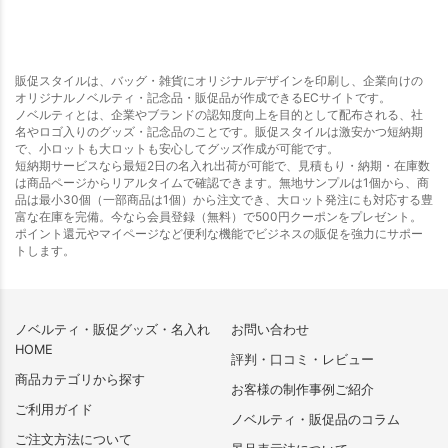
販促スタイルは、バッグ・雑貨にオリジナルデザインを印刷し、企業向けの
オリジナルノベルティ・記念品・販促品が作成できるECサイトです。
ノベルティとは、企業やブランドの認知度向上を目的として配布される、社
名やロゴ入りのグッズ・記念品のことです。販促スタイルは激安かつ短納期
で、小ロットも大ロットも安心してグッズ作成が可能です。
短納期サービスなら最短2日の名入れ出荷が可能で、見積もり・納期・在庫数
は商品ページからリアルタイムで確認できます。無地サンプルは1個から、商
品は最小30個（一部商品は1個）から注文でき、大ロット発注にも対応する豊
富な在庫を完備。今なら会員登録（無料）で500円クーポンをプレゼント。
ポイント還元やマイページなど便利な機能でビジネスの販促を強力にサポー
トします。
ノベルティ・販促グッズ・名入れ
お問い合わせ
HOME
評判・口コミ・レビュー
商品カテゴリから探す
お客様の制作事例ご紹介
ご利用ガイド
ノベルティ・販促品のコラム
ご注文方法について