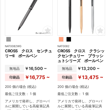
アリーな仕様の後継モデルの
アリーな仕様の後継モデルの
「センチュリーⅡ」は、サイズ
「センチュリーⅡ」は、サイズ
と重量バランスの良い中軸ボ
と重量バランスの良い中軸ボ
ディで世代や性別を問わずご
ディで世代や性別を問わずご
使用いただけます。
使用いただけます。
NAT0082WG
NAT0082
CROSS クロス センチュ
CROSS クロス クラシッ
リーII ボールペン
クセンチュリー ブラッシ
ュトシリーズ ボールペン
￥16,500 ~
￥13,200 ~
無地品
無地品
￥16,775 ~
￥13,475 ~
印刷品
印刷品
200 個の場合 (税込)
200 個の場合 (税込)
最低ご注文数： 1 個
最低ご注文数： 1 個
アメリカで発祥し、グローバ
アメリカで発祥し、グローバ
ルに展開している高級筆記具
ルに展開している高級筆記具