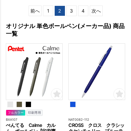
前へ
1
2
3
4
次へ
オリジナル 単色ボールペン(メーカー品) 商品
一覧
フルカラー
印刷専用
BXA107
NAT0082-112
ぺんてる Calme カル
CROSS クロス クラシッ
ム ボールペン【印刷専
クセンチュリー ブルーラ