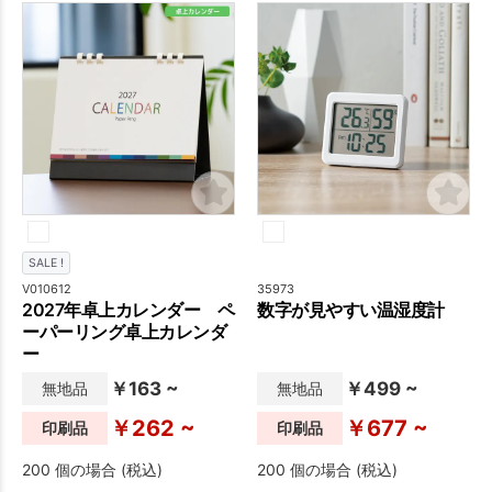
で便利にご使用いただけま
す。
SALE !
V010612
35973
2027年卓上カレンダー ペ
数字が見やすい温湿度計
ーパーリング卓上カレンダ
ー
￥163 ~
￥499 ~
無地品
無地品
￥262 ~
￥677 ~
印刷品
印刷品
200 個の場合 (税込)
200 個の場合 (税込)