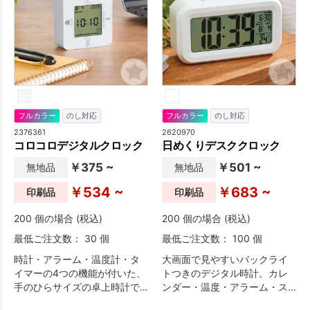
フルカラー
のし対応
フルカラー
のし対応
2376361
2620970
コロコロデジタルクロック
日めくりデスククロック
￥375 ~
￥501 ~
無地品
無地品
￥534 ~
￥683 ~
印刷品
印刷品
200 個の場合 (税込)
200 個の場合 (税込)
最低ご注文数： 30 個
最低ご注文数： 100 個
時計・アラーム・温度計・タ
大画面で見やすいバックライ
イマーの4つの機能が付いた、
トつきのデジタル時計。カレ
手のひらサイズの卓上時計で
ンダー・温度・アラーム・ス
す。
ヌーズ機能など多機能な時計