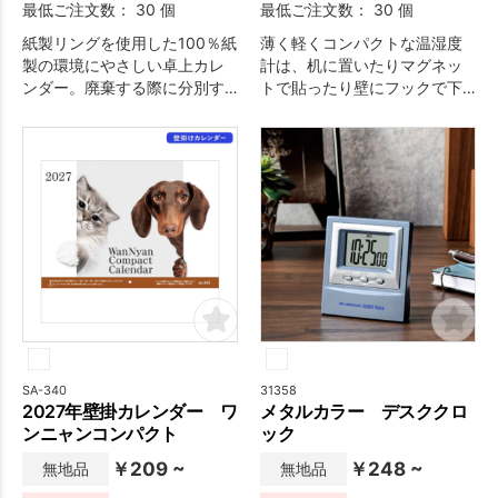
最低ご注文数： 30 個
最低ご注文数： 30 個
紙製リングを使用した100％紙
薄く軽くコンパクトな温湿度
製の環境にやさしい卓上カレ
計は、机に置いたりマグネッ
ンダー。廃棄する際に分別す
トで貼ったり壁にフックで下
る手間も省けます。前月と2ヶ
げたりなど置き場所を選びま
月先までの4ヶ月分を一覧で
せん。
き、機能的です。
SA-340
31358
2027年壁掛カレンダー ワ
メタルカラー デスククロ
ンニャンコンパクト
ック
￥209 ~
￥248 ~
無地品
無地品