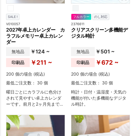
SALE !
フルカラー
のし対応
V010057
2376611
2027年卓上カレンダー カ
クリアスクリーン多機能デ
ラフルメモリー卓上カレン
ジタル時計
ダー
￥124 ~
￥501 ~
無地品
無地品
￥211 ~
￥672 ~
印刷品
印刷品
200 個の場合 (税込)
200 個の場合 (税込)
最低ご注文数： 30 個
最低ご注文数： 30 個
曜日ごとにカラフルに色分け
時計・日付・温湿度・天気の
されて見やすい卓上カレンダ
機能が付いた多機能なデジタ
ーです。前月と2ヶ月先までの
ル時計。
4ヶ月分を一覧できますので、
スケジュール管理に重宝しま
す。