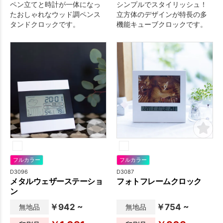
ペン立てと時計が一体になっ
シンプルでスタイリッシュ！
たおしゃれなウッド調ペンス
立方体のデザインが特長の多
タンドクロックです。
機能キューブクロックです。
フルカラー
フルカラー
D3096
D3087
メタルウェザーステーショ
フォトフレームクロック
ン
￥942 ~
￥754 ~
無地品
無地品