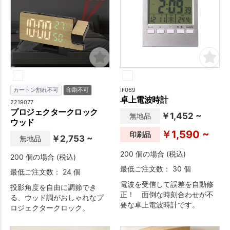
ル便で配送も可能です。名入
仕上がりました。企業の周年
れも可能で、フルカラー印刷
記念や学校の創立記念などの
も対応しています。ノベルテ
大切な記念日のアイテムとし
ィとしてもおすすめです。選
ておすすめの商品です。※天然
べる2色展開です。
素材の為、印刷の際、多少木
目の影響を受ける場合がござ
います。
IF069
カートン割れ不可
印刷不可
卓上電波時計
2219077
プロジェクタークロック
￥1,452 ~
無地品
ウッド
￥1,590 ~
印刷品
￥2,753 ~
無地品
200 個の場合 (税込)
200 個の場合 (税込)
最低ご注文数： 30 個
最低ご注文数： 24 個
電波を受信して誤差を自動修
投影角度を自由に調節でき
正！ 面倒な時刻合わせが不
る、ウッド調がおしゃれなプ
要な卓上電波時計です。
ロジェクタークロック。