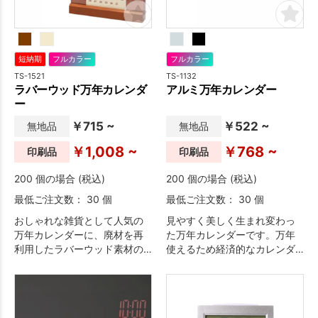
フルカラー
短納期
フルカラー
TS-1132
TS-1521
アルミ万年カレンダー
ラバーウッド万年カレンダ
ー
￥522 ~
￥715 ~
無地品
無地品
￥768 ~
￥1,008 ~
印刷品
印刷品
200 個の場合 (税込)
200 個の場合 (税込)
最低ご注文数： 30 個
最低ご注文数： 30 個
見やすく美しく生まれ変わっ
おしゃれな雑貨として人気の
た万年カレンダーです。万年
万年カレンダーに、廃材を再
使えるため経済的なカレンダ
利用したラバーウッド素材の
ーです。シンプルでスタイリ
商品が登場しました。長くお
ッシュなデザインが、シーン
使い頂けるので販促効果も高
を選びません。封筒に入るコ
く、今注目のエコ要素も加わ
ンパクトサイズなため、メー
って提案しやすいアイテムに