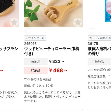
デザインツール
カートン割れ不可
245013
36175
ッサブラシ
ウッドビューティローラー(巾着
液体入浴料バ
付き)
の香り
~
￥323 ~
無地品
無地品
 ~
￥488 ~
200 個の場合 (税
印刷品
最低ご注文数： 1
200 個の場合 (税込)
ヒアルロン酸(保
最低ご注文数： 30 個
したお肌に導く
やすい形状の
気になるところをコロコロするだけ！天然
っさブラシ。
木を使用した、携帯しやすいハンディロー
ラーです。