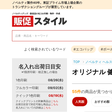
ノベルティ製作40年。東証プライム市場上場企業の
トランザクショングループが運営しています。
ノベルティグッズ・販促品の名入れ印刷・制作・作成
よく検索されているワード
#エコバッグ
#ボー
TOP
ノベルティ ヘル
名入れ出荷日目安
オリジナル 
※1箇所印刷・校正無しの場合
1色印刷
08/26(水)
フルカラー印刷
09/02(水)
55件
の商品が見つか
クイック1色印刷
08/19(水)
クイックプリントの対象商品は
こちら
人気順
おすすめ順
出荷日目安で対応可能な商品は
こちら
名入れについての詳細は
こちら