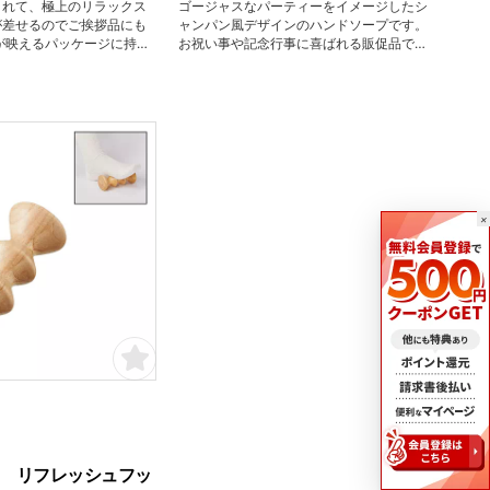
まれて、極上のリラックス
ゴージャスなパーティーをイメージしたシ
が差せるのでご挨拶品にも
ャンパン風デザインのハンドソープです。
が映えるパッケージに持ち
お祝い事や記念行事に喜ばれる販促品で
ししやすい入浴剤セット。
す。
紛体入浴剤3個のセットで
×
 リフレッシュフッ