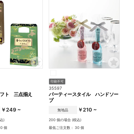
印刷不可
35597
フト 三点揃え
パーティースタイル ハンドソー
プ
￥249 ~
￥210 ~
無地品
込)
200 個の場合 (税込)
0 個
最低ご注文数： 30 個