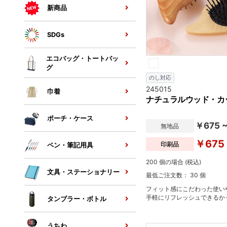
新商品
SDGs
エコバッグ・トートバッ
グ
のし対応
245015
巾着
ナチュラルウッド・カ
ポーチ・ケース
￥675 
無地品
￥675
印刷品
ペン・筆記用具
200 個の場合 (税込)
文具・ステーショナリー
最低ご注文数： 30 個
フィット感にこだわった使い
手軽にリフレッシュできるか
タンブラー・ボトル
うちわ