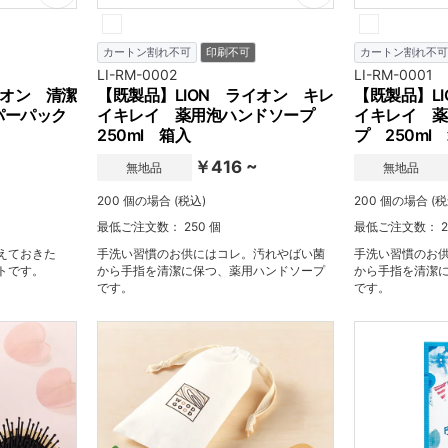
カートン割れ不可
印刷不可
カートン割れ不可
LI-RM-0002
LI-RM-0001
イオン 清潔
【既製品】LION ライオン キレ
【既製品】L
パーパック
イキレイ 薬用泡ハンドソープ
イキレイ 薬
250ml 箱入
プ 250ml
￥416 ~
無地品
無地品
200 個の場合 (税込)
200 個の場合 (税
最低ご注文数： 250 個
最低ご注文数： 2
えておきた
手洗い習慣のお供にはコレ。汚れやばい菌
手洗い習慣のお
トです。
から手指を清潔に保つ、薬用ハンドソープ
から手指を清潔
です。
です。