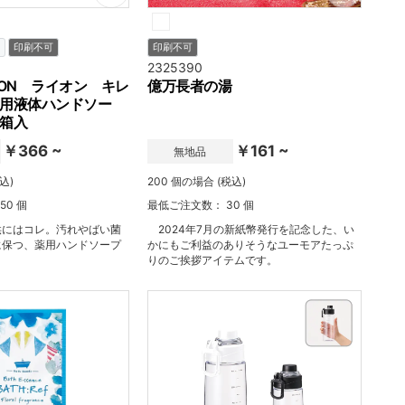
印刷不可
印刷不可
2325390
ION ライオン キレ
億万長者の湯
用液体ハンドソー
 箱入
￥366 ~
￥161 ~
無地品
込)
200 個の場合 (税込)
50 個
最低ご注文数： 30 個
供にはコレ。汚れやばい菌
2024年7月の新紙幣発行を記念した、い
に保つ、薬用ハンドソープ
かにもご利益のありそうなユーモアたっぷ
りのご挨拶アイテムです。