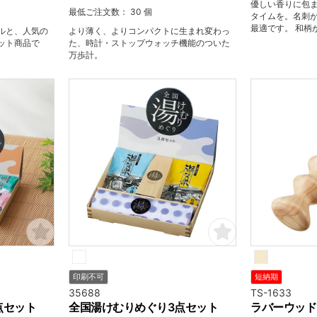
優しい香りに包
最低ご注文数： 30 個
タイムを。名刺
最適です。 和柄
ルと、人気の
より薄く、よりコンパクトに生まれ変わっ
手付きで、お渡
ット商品で
た、時計・ストップウォッチ機能のついた
発泡入浴剤1個と
万歩計。
す。
印刷不可
短納期
35688
TS-1633
点セット
全国湯けむりめぐり3点セット
ラバーウッド