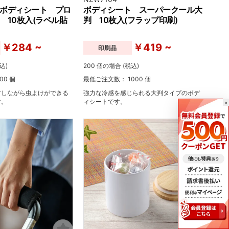
ボディシート プロ
ボディシート スーパークール大
 10枚入(ラベル貼
判 10枚入(フラップ印刷)
￥284 ~
￥419 ~
印刷品
込)
200 個の場合 (税込)
00 個
最低ご注文数： 1000 個
アしながら虫よけができる
強力な冷感を感じられる大判タイプのボデ
す。
ィシートです。
×