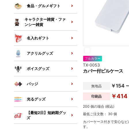
食品・グルメギフト
キャラクター雑貨・ファ
ンシー雑貨
名入れギフト
アクリルグッズ
フルカラー
TX-0053
ボイスグッズ
カバー付ピルケース
バッジ
￥154 
無地品
￥414
印刷品
光るグッズ
200 個の場合 (税込)
【最短2日】短納期グッ
最低ご注文数： 30 個
ズ
カバーケース付きで安心なピ
す。