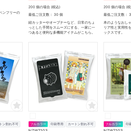
200 個の場合 (税込)
200 個の場合 (税
ベンフリーの
最低ご注文数： 30 個
最低ご注文数： 3
紐カッターやオープナーなど、日常のちょ
本のようなおし
っとした手間をスムーズにする、一家に一
リア性と実用性
つあると便利な多機能アイテムがこちら。
ックスです。
トン割れ不可
フルカラー
印刷専用
カートン割れ不可
フルカラー
印
NZW7103
NZW7103