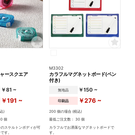
M3302
ャースクエア
カラフルマグネットボード(ペン
付き)
￥81 ~
￥150 ~
無地品
￥191 ~
￥276 ~
印刷品
込)
200 個の場合 (税込)
0 個
最低ご注文数： 30 個
ーのスケルトンボディが可
カラフルでお洒落なマグネットボードで
ーです。
す。