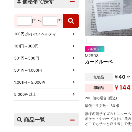
価格帯で探す
円
〜
円
100円以内 のノベルティ
101円～300円
フルカラー
M2808
301円～500円
カードルーペ
501円～1,000円
￥40 ~
無地品
1,001円～5,000円
￥144
印刷品
5,000円以上
200 個の場合 (税込)
最低ご注文数： 30 個
ほぼ名刺サイズのミニルーペ
ポケットやカード入れに収納
商品一覧
どこでもサッと取り出して使