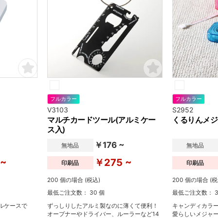
フルカラー
フルカラー
V3103
S2952
マルチカードツール(アルミケー
くるりんメジ
ス入)
~
￥176 ~
無地品
無地品
 ~
￥275 ~
印刷品
印刷品
200 個の場合 (税込)
200 個の場合 (税
最低ご注文数： 30 個
最低ご注文数： 3
ルケースで
ずっしりしたアルミ製なのに薄くて便利！
キャンディカラ
オープナーやドライバー、ルーラーなど14
愛らしいメジャ