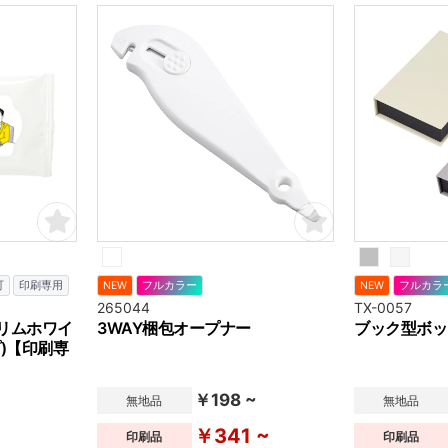
可
印刷専用
NEW
フルカラー
NEW
フルカラ
265044
TX-0057
リムホワイ
3WAY梱包オープナー
ブック型ボッ
)【印刷専
￥198 ~
無地品
無地品
￥341 ~
印刷品
印刷品