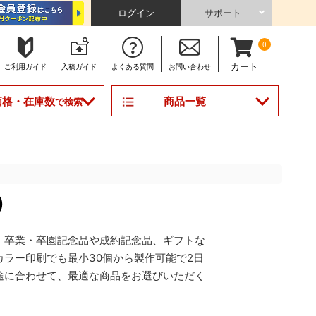
ログイン
サポート
0
カート
ご利用
ガイド
入稿
ガイド
よくある
質問
お問い合わせ
商品一覧
価格・在庫数
で検索
)
。卒業・卒園記念品や成約記念品、ギフトな
ラー印刷でも最小30個から製作可能で2日
途に合わせて、最適な商品をお選びいただく