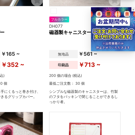
×
フルカラー
DH077
ー
磁器製キャニスター
￥165 ~
￥561 ~
無地品
￥352 ~
￥713 ~
印刷品
込)
200 個の場合 (税込)
0 個
最低ご注文数： 30 個
ち手にくるっと巻き付け、
シンプルな磁器製のキャニスターは、竹製
できるグリップカバー。
のフタをパッキンで閉じることができるし
っかり者。