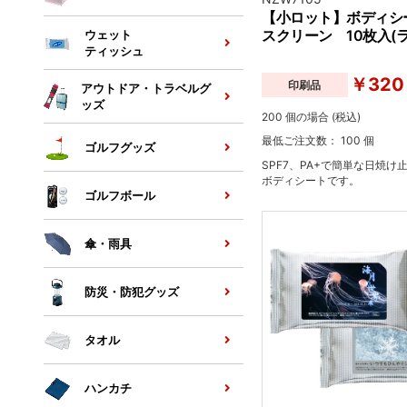
【小ロット】ボディシ
スクリーン 10枚入(
ウェット
ティッシュ
￥320
印刷品
アウトドア・トラベルグ
ッズ
200 個の場合 (税込)
最低ご注文数： 100 個
ゴルフグッズ
SPF7、PA+で簡単な日焼け
ボディシートです。
ゴルフボール
傘・雨具
防災・防犯グッズ
タオル
ハンカチ