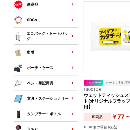
新商品
SDGs
エコバッグ・トートバッ
グ
巾着
ポーチ・ケース
ペン・筆記用具
フルカラー
カートン割れ不
16001OR
ウェットティッシュス
文具・ステーショナリー
ト(オリジナルフラップ
用】
タンブラー・ボトル
￥77 ~
印刷品
1000 個の場合 (税込)
うちわ