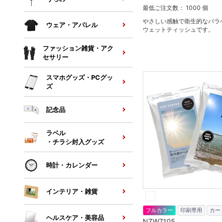
最低ご注文数： 1000 個
やさしい感触で衛生的なパラ
ウェア・アパレル
ウェットティッシュです。
ファッション雑貨・アク
セサリー
スマホグッズ・PCグッ
ズ
記念品
ラベル
・チラシ封入グッズ
時計・カレンダー
インテリア・雑貨
フルカラー
印刷専用
カー
ヘルスケア・美容品
NZW7105