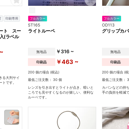
可
印刷専用
フルカラー
フルカラー
ST165
OD113
ート スー
ライトルーペ
グリップカバ
入(ラベル
~
￥316 ~
無地品
無地品
￥463 ~
印刷品
印刷品
200 個の場合 (税込)
200 個の場合 (税
きる大判サイ
最低ご注文数： 30 個
最低ご注文数： 3
ートです。
レンズを引き出すとライトが点き、暗いと
カバンなどの持
ころでも見やすくなるのが嬉しい、便利な
手の負担を軽減
ルーペです。