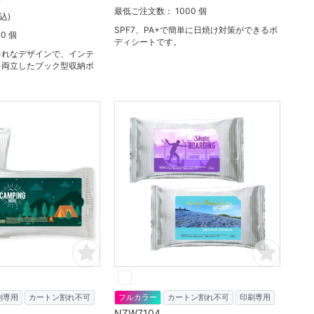
最低ご注文数： 1000 個
込)
SPF7、PA+で簡単に日焼け対策ができるボ
0 個
ディシートです。
ゃれなデザインで、インテ
を両立したブック型収納ボ
刷専用
カートン割れ不可
フルカラー
カートン割れ不可
印刷専用
NZW7104