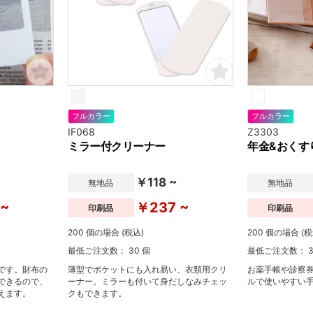
フルカラー
フルカラー
IF068
Z3303
ミラー付クリーナー
年金&おくす
￥118 ~
無地品
無地品
 ~
￥237 ~
印刷品
印刷品
200 個の場合 (税込)
200 個の場合 (税
最低ご注文数： 30 個
最低ご注文数： 3
です。財布の
薄型でポケットにも入れ易い、衣類用クリ
お薬手帳や診察
できるので、
ーナー。ミラーも付いて身だしなみチェッ
ルで使いやすい
えます。
クもできます。