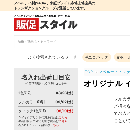
ノベルティ製作40年。東証プライム市場上場企業の
トランザクショングループが運営しています。
ノベルティグッズ・販促品の名入れ印刷・制作・作成
よく検索されているワード
#エコバッグ
#ボー
TOP
ノベルティ イン
名入れ出荷日目安
オリジナル 
※1箇所印刷・校正無しの場合
1色印刷
08/26(水)
フルカ
フルカラー印刷
09/02(水)
ど様々
クイック1色印刷
08/19(水)
で名入
クイックプリントの対象商品は
こちら
ことが
出荷日目安で対応可能な商品は
こちら
名入れについての詳細は
こちら