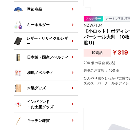
季節商品
フルカラー
カートン割れ不
キーホルダー
NZW7104
【小ロット】ボディシ
パークール大判 10枚
レザー・リサイクルレザ
貼り)
ー
￥319 
印刷品
日本製・国産ノベルティ
200 個の場合 (税込)
最低ご注文数： 100 個
和風ノベルティ
ひんやり感をしっかり実感で
ズのスーパークールボディシ
木製グッズ
インバウンド
・お土産グッズ
キッチン雑貨