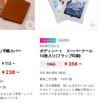
フルカラー
印刷専用
NZW7102-2
り手帳カバー
ボディシート スーパークール
10枚入り(フラップ印刷)
￥113 ~
￥356 ~
印刷品
￥238 ~
200 個の場合 (税込)
最低ご注文数： 1000 個
込)
暑い日や運動後、気になる汗のベタつきに
0 個
サヨナラ！ひんやりとした感触で即効クー
券をまとめて管理！シンプ
ルダウンできる汗拭きシートです。コンパ
手帳カバーです。
クトなデザインで持ち運びも便利なため、
お配り品としても最適。大きなフラップ部
分が自由にデザインできるため、オリジナ