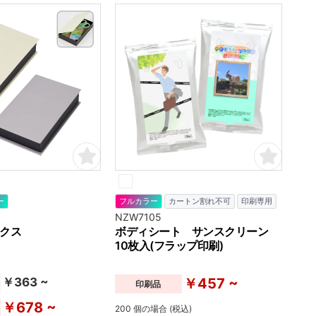
リティのある汗拭きシートを作成できま
す。
ー
フルカラー
カートン割れ不可
印刷専用
NZW7105
クス
ボディシート サンスクリーン
10枚入(フラップ印刷)
￥363 ~
￥457 ~
印刷品
￥678 ~
200 個の場合 (税込)