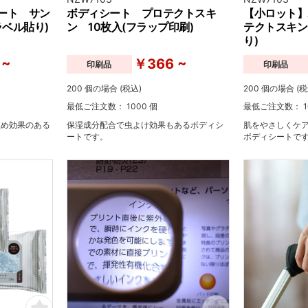
ート サン
ボディシート プロテクトスキ
【小ロット】
ラベル貼り)
ン 10枚入(フラップ印刷)
テクトスキン
り)
 ~
￥366 ~
印刷品
印刷品
200 個の場合 (税込)
200 個の場合 (税
最低ご注文数： 1000 個
最低ご注文数： 1
止め効果のある
保湿成分配合で虫よけ効果もあるボディシ
肌をやさしくケ
ートです。
ボディシートで