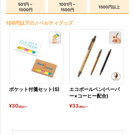
501円～
1001円～
1500円以上
1000円
1500円
100円以下のノベルティグッズ
ポケット付箋セット(S)
エコボールペン(ペーパ
ス
ー×コーヒー配合)
ー
¥
30
¥
33
¥
7
(税込)〜
(税込)〜