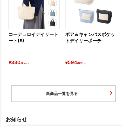
コーデュロイデイリート
ボア＆キャンバスポケッ
シ
ート(S)
トデイリーポーチ
熱
¥
330
¥
594
¥
1
(税込)〜
(税込)〜
新商品一覧を見る
お知らせ