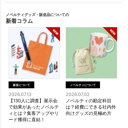
ノベルティグッズ・販促品についての
新着コラム
販促について
ノベルティについて
2026.07.13
2026.07.02
20
【130人に調査】展示会
ノベルティの勘定科目
展
で効果があったノベルテ
は？経費にできる社内外
と
ィとは？集客アップやリ
向けグッズの見極め方
て
ード獲得に直結！
コ