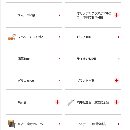
オリジナルグッズがフルカ
スムーズ印刷
ラー印刷で制作可能
ラベル・チラシ封入
ビック BIC
花王 Kao
ライオン LION
グリコ glico
ブランド一覧
展示会
周年記念品・創立記念品
来店・成約プレゼント
セミナー・会社説明会