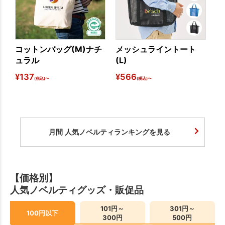
コットンバッグ(M)ナチ
メッシュライントート
ス
ュラル
(L)
ー
¥
137
¥
566
¥
7
(税込)〜
(税込)〜
月間 人気ノベルティランキングを見る
【価格別】
人気ノベルティグッズ・販促品
101円～
301円～
100円以下
300円
500円